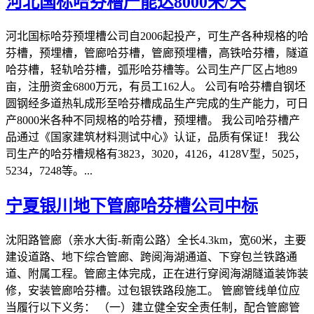
河北国标哈芬槽产能达8000米/天
河北国标哈芬预埋槽公司自2006起投产，可生产各种规格的哈
芬槽，预埋槽，管廊哈芬槽，管廊预埋槽，高铁哈芬槽，隧道
哈芬槽，轻轨哈芬槽，弧形哈芬槽等。公司生产厂区占地89
亩，注册资金6800万元，有员工162人。 公司有哈芬槽自钢坯
圆钢经多道热轧成形至哈芬槽成品生产完成的生产能力，可日
产8000米各种不同规格的哈芬槽，预埋槽。 我公司哈芬槽产
品通过《国家建筑材料测试中心》认证，品质有保证！ 我公
司生产的哈芬槽规格有3823，3020，4126，4128V型，5025，
5234，7248等。...
宁夏银川地下管廊哈芬槽公司中标
沈阳路管廊（亲水大街-新南公路）全长4.3km，宽60米，主要
建设道路、地下综合管廊、跨阅海湖通道、下穿包兰铁路通
道、附属工程。管廊主体完成，正在进行穿阅海湖隧道装饰装
修，安装管廊哈芬槽。过包银铁路段施工。 管廊管线单位应
当履行以下义务： （一）建立健全安全责任制，配合管廊管