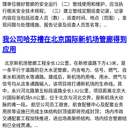
理单位做好管廊的安全运行 （二）管线使用和维护，应当执
行相关安全技术规程； （三）建立管线定期巡查记录，记录
内容应当包括巡查人员（数）、巡查时间、地点（范围），发
现问题与处理措施、报告记录及巡查人员签名等；...
我公司哈芬槽在北京国际新机场管廊得到
应用
北京新机场管廊工程全长12公里，在新修道路下方4.5米，是
一条平行于道路的巨大水泥管廊，内含电力、信号、燃气、自
来水和消防水等通路。建成后，新机场的用电、用水、燃气与
信号均从这条通路输入，该项目将打通新机场的生命线。其
中，永兴河北路第五标段道路全长1.62公里，项目距离北京大
兴国际新机场9.8公里，位于北京与河北交界，是新机场大动
脉的难一段。 航空公司员工宿舍、航食配餐中心及配套业务
用房等设施已完成主体结构封顶或即将完成封顶； 场内市政
交通配套工程加快推进，进出场高架桥结构、场内综合管廊结
构已全线贯通。...