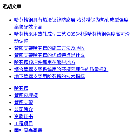
近期文章
哈芬槽钢具有热浸镀锌防腐层 哈芬槽钢为热轧成型强度
高装配效率高
哈芬槽采用热轧成型工艺 Q355材质哈芬槽钢强度高可滑
动调整
管廊支架哈芬槽的施工方法及验收
管廊支架哈芬槽的优点特点是什么
哈芬槽预埋件都用在哪些地方
综合管廊支架系统用哈芬槽预埋件的质量标准
地下管廊支架用哈芬槽的技术指标
哈芬槽
管廊预埋槽
管廊支架
公司简介
资质证书
工程项目
国标固泰画册