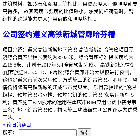
建筑材料，如砖石和浞凝土等相比，自然密度大，似强度却要
高得多， 故其密度与强度的比值较小，承受同样荷载时，钢
结构的跨越能力更大；当荷载和强度均相...
公司签约遵义高铁新城管廊哈芬槽
项目介绍：遵义高铁新城地下管廊 高铁新城综合管廊项目现
浇综合管廊里程长度约为850.6米，综合管廊标准段长度约为
2215.5米，计划于2017年5月全部预制完成。 高铁新城风情街
(配套旅游B、C、D、E片区)综合管廊开始大规模进行预制，
这也是遵义市前次采用预制方式施工的综合管廊。明年底，风
情街将随着高铁新城的建成与市民见面。 项目部提出的“预埋
螺栓、预埋管廊哈芬槽、预埋吊钉的预制管廊”获实用新型专
利；管廊施工BIM技术的运用在重庆市BIM应用比赛中获得第
三名；地下综合管廊预制拼装施工功法被集团公司评定为优秀
工法。...
« 较旧的条目
搜索：