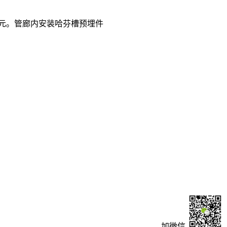
6亿元。管廊内安装哈芬槽预埋件
加微信