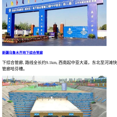
新疆乌鲁木齐地下综合管廊
下综合管廊, 路线全长约9.1km, 西南起中亚大道，东北至河滩快速路
管廊哈芬槽。