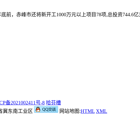
前，赤峰市还将新开工1000万元以上项目78项,总投资744.
CP备2021002411号-8
哈芬槽
：河北省冀东南工业区
网站地图:
HTML
XML