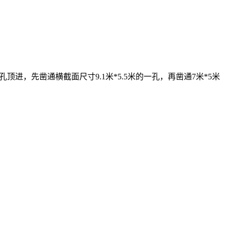
顶进，先凿通横截面尺寸9.1米*5.5米的一孔，再凿通7米*5米