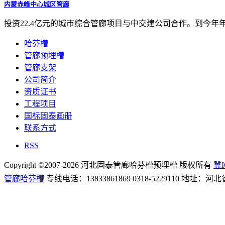
内蒙赤峰中心城区管廊
投资22.4亿元的城市综合管廊项目与中交建公司合作。到今年年底
哈芬槽
管廊预埋槽
管廊支架
公司简介
资质证书
工程项目
国标固泰画册
联系方式
RSS
Copyright ©2007-2026 河北固泰管廊哈芬槽预埋槽 版权所有
冀I
管廊哈芬槽
专线电话：13833861869 0318-5229110 地址