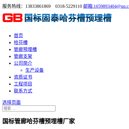
服务热线：13833861869 0318-5229110
邮箱:1659893404@qq.
首页
哈芬槽
管廊预埋槽
管廊支架
公司简介
生产设备
资质证书
工程项目
联系方式
选择页面
国标管廊哈芬槽预埋槽厂家