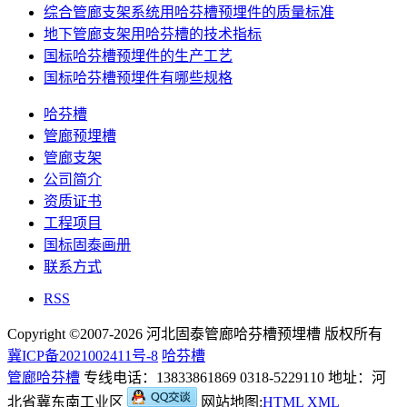
综合管廊支架系统用哈芬槽预埋件的质量标准
地下管廊支架用哈芬槽的技术指标
国标哈芬槽预埋件的生产工艺
国标哈芬槽预埋件有哪些规格
哈芬槽
管廊预埋槽
管廊支架
公司简介
资质证书
工程项目
国标固泰画册
联系方式
RSS
Copyright ©2007-2026 河北固泰管廊哈芬槽预埋槽 版权所有
冀ICP备2021002411号-8
哈芬槽
管廊哈芬槽
专线电话：13833861869 0318-5229110 地址：河
北省冀东南工业区
网站地图:
HTML
XML