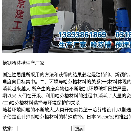
槽钢哈芬槽生产厂家
创造性思维所采用的方法和获得的结果必定是独特的、新颖的。
角度向目标集中。ニ、环境与哈芬槽材料的关系(一)材料体现
消耗越来越大,所产生的废弃物也不断增加,环境破坏日益严重
期以来,人们在开采、利用哈芬槽材料的过程中,消耗了大量的资
(二)哈芬槽材料选择与环境保护的关系
随着环境问题的不断放大,人类开始寄希望于哈芬槽设计,以期
子便是设计师对哈芬槽材料的特殊选择。日本 Victor/公司
搜索：