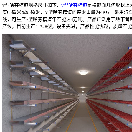
v型哈芬槽道规格尺寸如下：
v型哈芬槽道
是横截面几何形状上大
度65微米或95微米，V型哈芬槽道的每米重量为4KG。采用汽
线，可生产v型哈芬槽道年产能达4万吨。产品广泛用于地下管
产线，目前生产41*28型，设备先进，产品性能优越，质量产