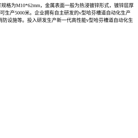
规格为M10*62mm，金属表面一般为热浸镀锌形式，镀锌层厚
天可生产5000米。企业拥有自主研发的v型哈芬槽道自动化生产
消防设施等。投入研发生产新一代高性能v型哈芬槽道自动化生