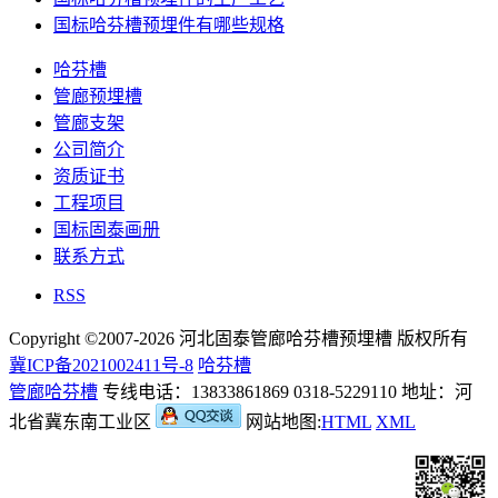
国标哈芬槽预埋件有哪些规格
哈芬槽
管廊预埋槽
管廊支架
公司简介
资质证书
工程项目
国标固泰画册
联系方式
RSS
Copyright ©2007-2026 河北固泰管廊哈芬槽预埋槽 版权所有
冀ICP备2021002411号-8
哈芬槽
管廊哈芬槽
专线电话：13833861869 0318-5229110 地址：河
北省冀东南工业区
网站地图:
HTML
XML