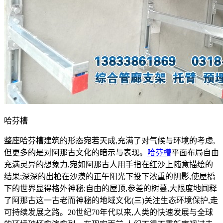
哈芬槽
整座哈芬槽建筑的形态宛若天成,充满了对气候与环境的考虑,
但更多的是对阿那古文化的暗示与表现。
哈芬槽
平面布局自由
充满灵异的想象力,宛如阿那古人用手指在红沙上随意描绘的
结果;深深的出槍在沙漠的正午阳光下投下浓重的阴影,使屋橋
下的世界显得格外神秘;自由的屋顶,参差的树蔓,大限度地闻释
了阿那古这一古老而神秘的地域文化(三)关注生态环境保护,走
可持续发展之路。20世纪70年代以来,人类的快速发展与全球