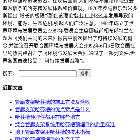
的环境破坏愈演愈烈。在现实面前,人们不得不重新审视过去
奉为信条的哈芬槽发展体系和价值观。1970年罗马俱乐部米多
斯提出“增长的极限”理论,该理论指出工业化过度发展导致的
环境、能源、生态危机,引起人们广泛注意。1984年成立了世
界环境与发展委员会;1987年委员会主席挪威前相布郎特兰在
题为《我们共同的未来》报告中前次提出了可持续发展的概
念,并建议召开联合国环境与发展大会;1992年6月3日联合国在
里约热内卢召开了《环境与发展大会》,通过了一系列文件,世
界各国普遍接受了“可持续发展战略”。
搜索：
近期文章
管廊支架哈芬槽的施工方法及验收
管廊支架哈芬槽的优点特点是什么
哈芬槽预埋件都用在哪些地方
综合管廊支架系统用哈芬槽预埋件的质量标准
地下管廊支架用哈芬槽的技术指标
国标哈芬槽预埋件的生产工艺