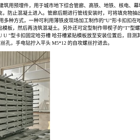
建筑用预埋件，用于城市地下综合管廊、高铁、地铁、核电、幕墙
防止混凝土进入。管廊后期进行管线安装时，可将填充物抽出，将
用多种方式，一种可利用薄铁皮现场加工制作的“U”形卡扣扣
模板，然后再浇筑混凝土。另外还可定型制作带楔子的“T”型
1 “U U ”型卡扣固定哈芬槽 哈芬槽紧贴模板放至安装位置后，目测
孔，手电钻拧入平头 M5*12 的自攻螺丝拧进去。