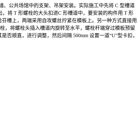
、公共场馆中的支架、吊架安装。实际施工中先将 C 型槽道
 T 形螺栓的大头扣进C 形槽道中，要安装的构件用 T 形
在哈芬槽上，两端采用自攻螺丝拧紧在模板上。另一种方式直接用
螺栓，将螺栓头插入槽道内旋转至水平，螺栓杆端穿过模板预留
其是否顺直，进行调整，然后间隔 500mm 设置一道“U”型卡扣，