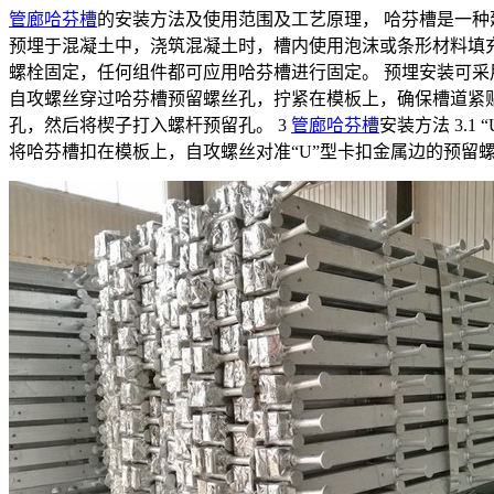
管廊哈芬槽
的安装方法及使用范围及工艺原理， 哈芬槽是一种
预埋于混凝土中，浇筑混凝土时，槽内使用泡沫或条形材料填充，
螺栓固定，任何组件都可应用哈芬槽进行固定。 预埋安装可采
自攻螺丝穿过哈芬槽预留螺丝孔，拧紧在模板上，确保槽道紧贴
孔，然后将楔子打入螺杆预留孔。 3
管廊哈芬槽
安装方法 3.
将哈芬槽扣在模板上，自攻螺丝对准“U”型卡扣金属边的预留螺丝