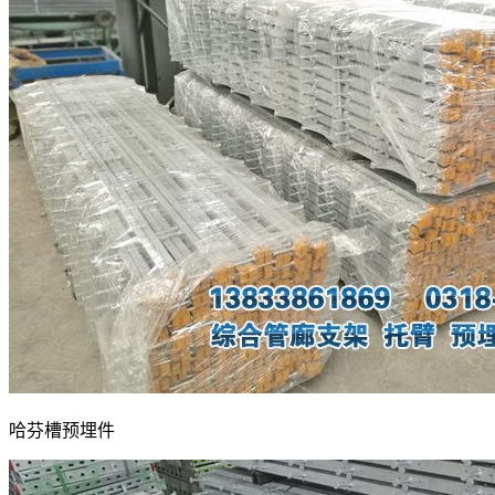
哈芬槽预埋件