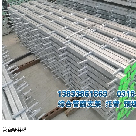
管廊哈芬槽