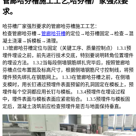
管廊哈芬槽施工工艺,哈芬槽厂家强烈要
求。
哈芬槽厂家强烈要求的管廊哈芬槽施工工艺：
检查管廊哈芬槽→
管廊哈芬槽
的定位→哈芬槽固定→检查→混
凝土浇灌→拆模板→清理。
1.3管廊哈芬槽定位与固定（关键工序、质量控制点） 1.3.1预
埋件埋设之前，前先进行技术交底，特别要说明转角位置埋件
的埋设方法。 1.3.2当每段侧墙钢筋绑扎完毕后，按照管廊哈
芬槽点位布置图及标高尺寸，根据侧墙钢筋尺寸控制线，将预
埋件预先绑扎在钢筋网上。 1.3.3在管廊哈芬槽之前，在侧墙
支模时，用长钉通过预埋件表面预留的孔洞固定在模板上，预
埋件每个空洞都应用长钉与模板。 1.3.4预埋件在埋设过程
中，埋件表面与模板表面应紧密贴合。 1.3.5预埋件与模板固
定后，混凝土浇筑前应检查预埋件是否与地面保持垂直。