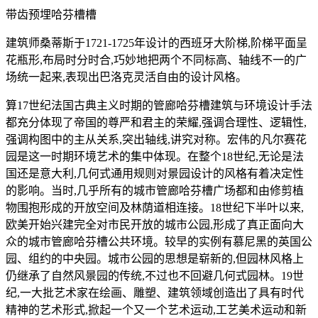
带齿预埋哈芬槽槽
建筑师桑蒂斯于1721-1725年设计的西班牙大阶梯,阶梯平面呈
花瓶形,布局时分时合,巧妙地把两个不同标高、轴线不一的广
场统一起来,表现出巴洛克灵活自由的设计风格。
算17世纪法国古典主义时期的管廊哈芬槽建筑与环境设计手法
都充分体现了帝国的尊严和君主的荣耀,强调合理性、逻辑性,
强调构图中的主从关系,突出轴线,讲究对称。宏伟的凡尔赛花
园是这一时期环境艺术的集中体现。在整个18世纪,无论是法
国还是意大利,几何式通用规则对景园设计的风格有着决定性
的影响。当时,几乎所有的城市管廊哈芬槽广场都和由修剪植
物围抱形成的开放空间及林荫道相连接。18世纪下半叶以来,
欧美开始兴建完全对市民开放的城市公园,形成了真正面向大
众的城市管廊哈芬槽公共环境。较早的实例有慕尼黑的英国公
园、组约的中央园。城市公园的思想是崭新的,但园林风格上
仍继承了自然风景园的传统,不过也不回避几何式园林。19世
纪,一大批艺术家在绘画、雕塑、建筑领域创造出了具有时代
精神的艺术形式,掀起一个又一个艺术运动,工艺美术运动和新