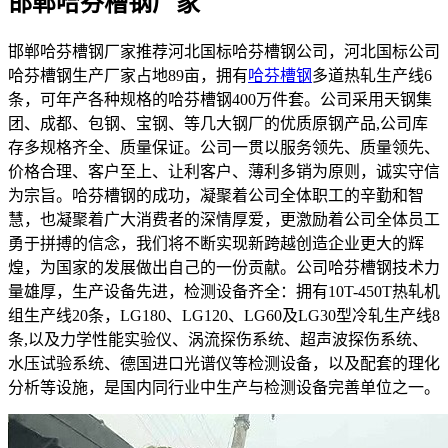
邯郸哈芬槽钢厂家
邯郸哈芬槽钢厂家推荐河北国标哈芬槽钢公司，河北国标公司
哈芬槽钢生产厂家占地89亩，拥有
哈芬槽钢
多道热轧生产线6
条，可年产各种规格的哈芬槽钢400万件套。公司采用天钢集
团、成都、包钢、宝钢、等几大钢厂的优质原钢产品,公司库
存多规格齐全、质量保证。公司一贯以服务领先、质量领先、
价格合理、客户至上、让利客户、薄利多销为原则，诚实守信
为宗旨。哈芬槽钢的成功，凝聚着公司全体职工的辛勤和智
慧，也凝聚着广大消费者的深情厚爱，更激励着公司全体员工
勇于拼搏的信念，我们将不断实现新跨越创造企业更大的辉
煌，为国家的发展做出自己的一份贡献。公司哈芬槽钢技术力
量雄厚，生产设备先进，检测设备齐全：拥有10T-450T热轧机
组生产线20条，LG180、LG120、LG60及LG30型冷轧生产线8
条,以及力学性能实验仪、涡流探伤系统、超声波探伤系统、
水压试验系统、德国进口光谱仪等检测设备，以及配套的理化
分析等设施，是国内同行业中生产与检测设备完善单位之一。