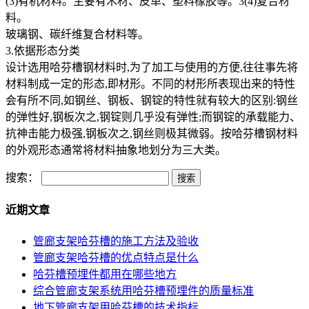
(3)有机材料。主要有木材、皮革、塑料橡胶等。3(4)复合材
料。
玻璃钢、碳纤维复合材料等。
3.依据形态分类
设计选用哈芬槽钢材料时,为了加工与使用的方便,往往事先将
材料制成一定的形态,即材形。不同的材形所表现出来的特性
会有所不同,如钢丝、钢板、钢锭的特性就有较大的区别:钢丝
的弹性好,钢板次之,钢锭则几乎没有弹性;而钢锭的承载能力、
抗神击能力极强,钢板次之,钢丝则极其微弱。按哈芬槽钢材料
的外观形态通常将材料抽象地划分为三大类。
搜索：
近期文章
管廊支架哈芬槽的施工方法及验收
管廊支架哈芬槽的优点特点是什么
哈芬槽预埋件都用在哪些地方
综合管廊支架系统用哈芬槽预埋件的质量标准
地下管廊支架用哈芬槽的技术指标