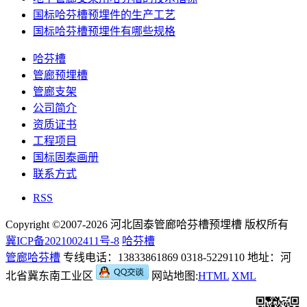
国标哈芬槽预埋件的生产工艺
国标哈芬槽预埋件有哪些规格
哈芬槽
管廊预埋槽
管廊支架
公司简介
资质证书
工程项目
国标固泰画册
联系方式
RSS
Copyright ©2007-2026 河北固泰管廊哈芬槽预埋槽 版权所有
冀ICP备2021002411号-8
哈芬槽
管廊哈芬槽
专线电话：13833861869 0318-5229110 地址：河
北省冀东南工业区
网站地图:
HTML
XML