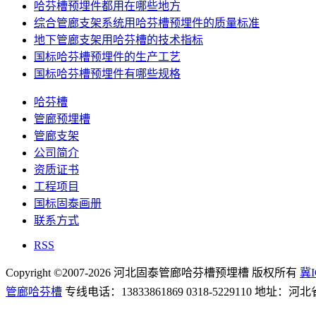
哈芬槽预埋件都用在哪些地方
综合管廊支架系统用哈芬槽预埋件的质量标准
地下管廊支架用哈芬槽的技术指标
国标哈芬槽预埋件的生产工艺
国标哈芬槽预埋件有哪些规格
哈芬槽
管廊预埋槽
管廊支架
公司简介
资质证书
工程项目
国标固泰画册
联系方式
RSS
Copyright ©2007-2026 河北固泰管廊哈芬槽预埋槽 版权所有
冀I
管廊哈芬槽
专线电话：13833861869 0318-5229110 地址