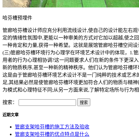
哈芬槽预埋件
管廊哈芬槽设计师应充分利用流线设计,使自己的设计能左右观
定的情绪性氛围中,更能以一种审美的方式对它加以超越,使之
一种肯定和力量,获得一种希望。这就是展馆管廊哈芬槽空间设
(三)管廊哈芬槽环境行为心理学在环境艺术设计中的体现，1
用者的行为心理相协调?这一问题要求人们在新的条件下更深
新的物质秩序,甚至一种新的精神秩序。他们认为管廊哈芬槽环
这是由于管廊哈芬槽环境艺术设计不是一门纯粹的技术或艺术的
足,其结果必然是使管廊哈芬槽环境更加符合人们的物质与精神
为模式和心理特征不同;从另一方面来说,了解特定场所与行为
搜索：
近期文章
管廊支架哈芬槽的施工方法及验收
管廊支架哈芬槽的优点特点是什么