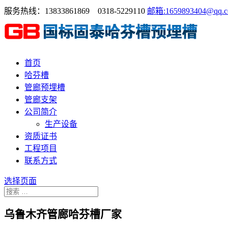
服务热线：13833861869 0318-5229110
邮箱:1659893404@qq.
首页
哈芬槽
管廊预埋槽
管廊支架
公司简介
生产设备
资质证书
工程项目
联系方式
选择页面
乌鲁木齐管廊哈芬槽厂家