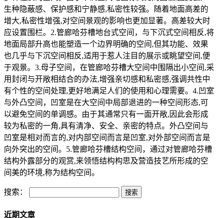
生种隐蔽感、保护感和宁静感,私密性较强。随着地面高差的
增大,私密性增强,对空间景观的影响也更加显著。高差较大时
应设置围栏。2.管廊哈芬槽地台式空间，与下沉式空间相反,将
地面局部升高也能塑造一个边界明确的空间,但其功能、效果
也几乎与下沉空间相反,适用于惹人注目的展示或眺望空间,便
于观景。3.母子空间，在管廊哈芬槽大空间中围隔出小空间,采
用封闭与开敞相结合的办法,增强亲切感和私密感,强调共性中
有个性的空间处理,更好地满足人们的使用和心理需要。4.凹室
与外凸空间，凹室是在大空间中局部退进的一种空间形态,可
以避免空间的单调感。由于其通常只有一面开敞,因此会形成
较为私密的一角,具有清净、安全、亲密的特点。外凸空间与
凹室是相对而言的,对内部空间而言是凹室,对外部空间而言是
向外突出的空间。5.管廊哈芬槽结构空间，通过对管廊哈芬槽
结构外露部分的观赏,来领悟结构构思及营造技艺所形成的空
间美的环境,称为结构空间。
搜索：
近期文章