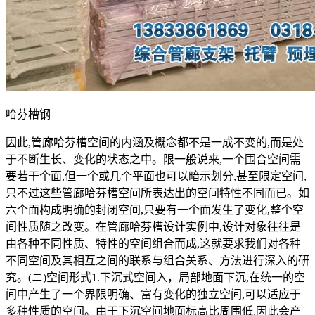
哈芬槽钢
因此,管廊哈芬槽空间的内涵及概念都不是一成不变的,而是处
于不断生长、变化的状态之中。限一般说来,一个围合空间需
要若干个面,但一个或几个平面也可以暗示划分,甚至限定空间,
只不过这些管廊哈芬槽空间所表达出的空间特性不同而已。如
六个面构成明确的封闭空间,只要有一个面发生了变化,整个空
间性质随之改变。在管廊哈芬槽设计实例中,设计对象往往是
由各种不同性质、特性的空间组合而成,这就要求我们对各种
不同空间及其相互之间的联系与组合关系、方法进行深入的研
究。(ニ)空间形式1.下沉式空间入，局部地面下沉,在统一的空
间中产生了一个界限明确、富有变化的独立空间,可以适应于
多种性质的空间。由于下沉空间地面标高比周围低,因此会产