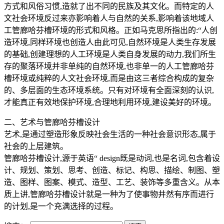
方式和风俗习惯,造就了出不同的民族及其文化。而特定的人
文社会环境反过来亦影响着人与自然的关系,影响着该地域人
工管廊哈芬槽环境的形式和风格。正如马克思所指出的:“人创
造环境,同样环境也创造人由此可见,自然环境是人类生存发展
的基础,创建理想的人工环境是人类自身发展的动力,我们所生
存的聚落环境并非单纯的自然环境,也非单一的人工管廊哈芬
槽环境或纯粹的人文社会环境,而是由这三者综合构成的复杂
的、多层面的生态环境系统。只有对环境有全面深刻的认识,
才能真正有效地保护环境,合理地利用环境,建设美好的环境。
二、艺术与管廊哈芬槽设计
艺术,是通过塑造形象反映社会生活的一种社会意识形态,属于
社会的上层建筑。
管廊哈芬槽设计,源于英语“ design既是动词,也是名词,包含着设
计、规划、策划、思考、创造、标记、构思、描绘、制图、塑
造、图样、图案、模式、造型、工艺、装饰等多重含义。从本
质上讲,管廊哈芬槽设计就是一种为了使事物井然有序而进行
的计划,是一个充满选择的过程。