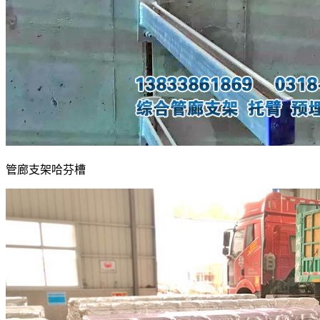
管廊支架哈芬槽